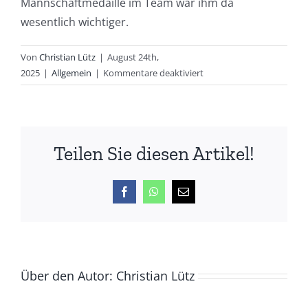
Mannschaftmedaille im Team war ihm da
wesentlich wichtiger.
Von
Christian Lütz
|
August 24th,
für
2025
|
Allgemein
|
Kommentare deaktiviert
LVN
Straße:
Gold
für
Teilen Sie diesen Artikel!
Sonja,
Silber
für
Facebook
WhatsApp
E-
Männermannschaft
Mail
Über den Autor:
Christian Lütz