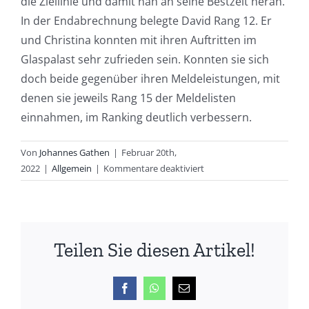
die Ziellinie und damit nah an seine Bestzeit heran.
In der Endabrechnung belegte David Rang 12. Er
und Christina konnten mit ihren Auftritten im
Glaspalast sehr zufrieden sein. Konnten sie sich
doch beide gegenüber ihren Meldeleistungen, mit
denen sie jeweils Rang 15 der Meldelisten
einnahmen, im Ranking deutlich verbessern.
Von
Johannes Gathen
|
Februar 20th,
für
2022
|
Allgemein
|
Kommentare deaktiviert
Christina
läuft
Hallenbestzeit
bei
Teilen Sie diesen Artikel!
Jugend-
DM
Facebook
WhatsApp
E-
Mail