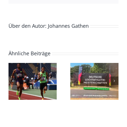
Über den Autor:
Johannes Gathen
Ähnliche Beiträge
LAZ
Masters
DM
sammeln
Masters,
t
DM-
17. –
o
Normen
19.07.2026
und
Medaillen