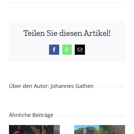
Sonja
läuft
DM-
Masters
Teilen Sie diesen Artikel!
Norm
–
Dominik
Facebook
WhatsApp
E-
mit
Mail
PB
zu
Regio-
Bronze
Über den Autor:
Johannes Gathen
Ähnliche Beiträge
LAZ
Masters
DM