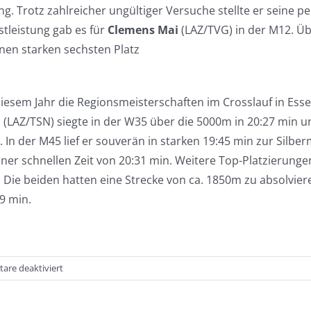
. Trotz zahlreicher ungültiger Versuche stellte er seine p
stleistung gab es für
Clemens Mai
(LAZ/TVG) in der M12. Üb
nen starken sechsten Platz
sem Jahr die Regionsmeisterschaften im Crosslauf in Essen/
a
(LAZ/TSN) siegte in der W35 über die 5000m in 20:27 min und 
 In der M45 lief er souverän in starken 19:45 min zur Silber
 einer schnellen Zeit von 20:31 min. Weitere Top-Platzierung
Die beiden hatten eine Strecke von ca. 1850m zu absolvier
9 min.
für
re deaktiviert
Erfolge
in