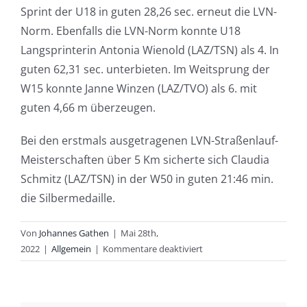
Sprint der U18 in guten 28,26 sec. erneut die LVN-
Norm. Ebenfalls die LVN-Norm konnte U18
Langsprinterin Antonia Wienold (LAZ/TSN) als 4. In
guten 62,31 sec. unterbieten. Im Weitsprung der
W15 konnte Janne Winzen (LAZ/TVO) als 6. mit
guten 4,66 m überzeugen.
Bei den erstmals ausgetragenen LVN-Straßenlauf-
Meisterschaften über 5 Km sicherte sich Claudia
Schmitz (LAZ/TSN) in der W50 in guten 21:46 min.
die Silbermedaille.
Von
Johannes Gathen
|
Mai 28th,
für
2022
|
Allgemein
|
Kommentare deaktiviert
Christina
sammelt
DM-