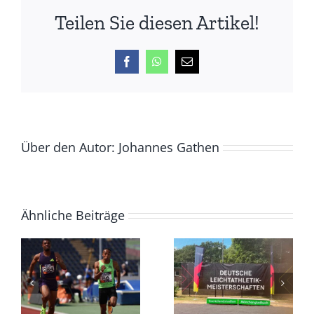
Normen
Teilen Sie diesen Artikel!
Facebook
WhatsApp
E-
Mail
Über den Autor:
Johannes Gathen
Ähnliche Beiträge
LAZ
Masters
DM
sammeln
Masters,
t
DM-
17. –