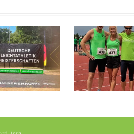
LAZ Masters
sammeln DM-
Romy üb
Normen und
mit PB be
Medaillen
erved |
Login