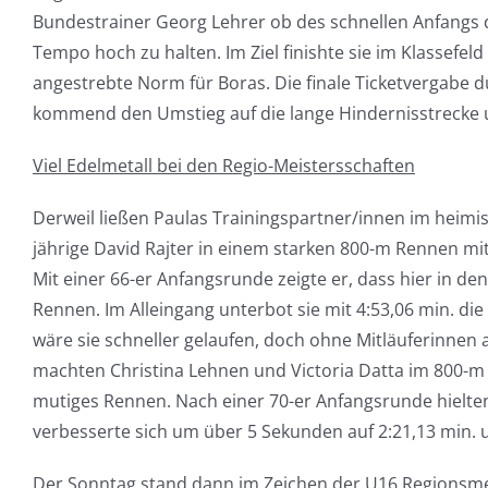
Bundestrainer Georg Lehrer ob des schnellen Anfangs 
Tempo hoch zu halten. Im Ziel finishte sie im Klassefel
angestrebte Norm für Boras. Die finale Ticketvergabe d
kommend den Umstieg auf die lange Hindernisstrecke un
Viel Edelmetall bei den Regio-Meistersschaften
Derweil ließen Paulas Trainingspartner/innen im heimi
jährige David Rajter in einem starken 800-m Rennen mi
Mit einer 66-er Anfangsrunde zeigte er, dass hier in 
Rennen. Im Alleingang unterbot sie mit 4:53,06 min. di
wäre sie schneller gelaufen, doch ohne Mitläuferinnen 
machten Christina Lehnen und Victoria Datta im 800-m 
mutiges Rennen. Nach einer 70-er Anfangsrunde hielten
verbesserte sich um über 5 Sekunden auf 2:21,13 min. u
Der Sonntag stand dann im Zeichen der U16 Regionsmeist