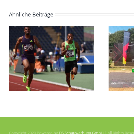
Ähnliche Beiträge
n
DM Masters, 17. –
19.07.2026
Copyright 2020 Powered by
DS Schauwerbung GmbH
| All Rights Res