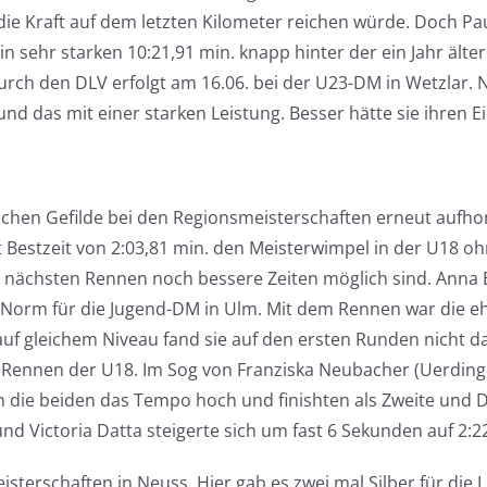
die Kraft auf dem letzten Kilometer reichen würde. Doch P
d in sehr starken 10:21,91 min. knapp hinter der ein Jahr äl
urch den DLV erfolgt am 16.06. bei der U23-DM in Wetzlar. 
d das mit einer starken Leistung. Besser hätte sie ihren E
schen Gefilde bei den Regionsmeisterschaften erneut aufh
t Bestzeit von 2:03,81 min. den Meisterwimpel in der U18 o
den nächsten Rennen noch bessere Zeiten möglich sind. Ann
e Norm für die Jugend-DM in Ulm. Mit dem Rennen war die ehr
auf gleichem Niveau fand sie auf den ersten Runden nicht d
Rennen der U18. Im Sog von Franziska Neubacher (Uerdingen)
 die beiden das Tempo hoch und finishten als Zweite und Dr
nd Victoria Datta steigerte sich um fast 6 Sekunden auf 2:2
erschaften in Neuss. Hier gab es zwei mal Silber für die L