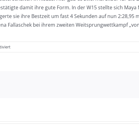
stätigte damit ihre gute Form. In der W15 stellte sich Maya
eigerte sie ihre Bestzeit um fast 4 Sekunden auf nun 2:28,9
na Fallaschek bei ihrem zweiten Weitsprungwettkampf „vom 
für
iviert
Starkes
Leichtathletik-
Wochenende