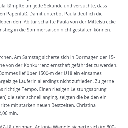
aula kämpfte um jede Sekunde und versuchte, dass
teren Papenfuß. Damit unterbot Paula deutlich die
Neben dem Abitur schaffte Paula von der Mittelstrecke
instieg in die Sommersaison nicht gestalten können.
orchen. Am Samstag sicherte sich in Dormagen der 15-
hne von der Konkurrenz ernsthaft gefährdet zu werden.
a Bommes lief über 1500-m der U18 ein einsames
geizige Läuferin allerdings nicht zufrieden. Zu gerne
as richtige Tempo. Einen riesigen Leistungssprung
 die sehr schnell anging, zeigten die beiden ein
itte mit starken neuen Bestzeiten. Christina
2,06 min.
AZ-Läuferinnen. Antonia Wienold sicherte sich im 800-