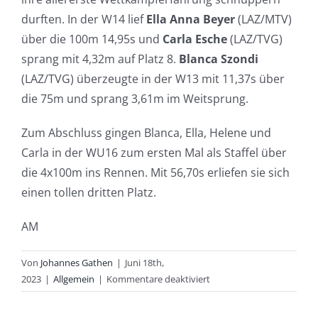
durften. In der W14 lief
Ella Anna Beyer
(LAZ/MTV)
über die 100m 14,95s und
Carla Esche
(LAZ/TVG)
sprang mit 4,32m auf Platz 8.
Blanca Szondi
(LAZ/TVG) überzeugte in der W13 mit 11,37s über
die 75m und sprang 3,61m im Weitsprung.
Zum Abschluss gingen Blanca, Ella, Helene und
Carla in der WU16 zum ersten Mal als Staffel über
die 4x100m ins Rennen. Mit 56,70s erliefen sie sich
einen tollen dritten Platz.
AM
Von
Johannes Gathen
|
Juni 18th,
für
2023
|
Allgemein
|
Kommentare deaktiviert
Großes
Bergfest