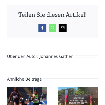
2023
mit
Teilen Sie diesen Artikel!
Bestleistungen
und
Masters-
Facebook
WhatsApp
E-
Normen
Mail
Über den Autor:
Johannes Gathen
Ähnliche Beiträge
LAZ
Masters
DM
sammeln
Masters,