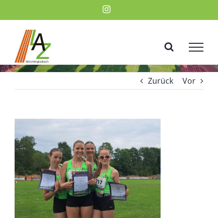
Zum
Instagram
Inhalt
springen
Zurück
Vor
Zeige
grösseres
Bild